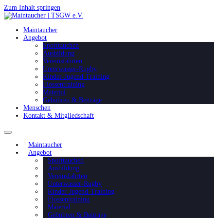
Zum Inhalt springen
Maintaucher
Angebot
Sporttauchen
Ausbildung
Vereinsfahrten
Unterwasser-Rugby
Kinder-Jugend-Training
Flossentraining
Material
Gebühren & Beiträge
Menschen
Kontakt & Mitgliedschaft
Maintaucher
Angebot
Sporttauchen
Ausbildung
Vereinsfahrten
Unterwasser-Rugby
Kinder-Jugend-Training
Flossentraining
Material
Gebühren & Beiträge